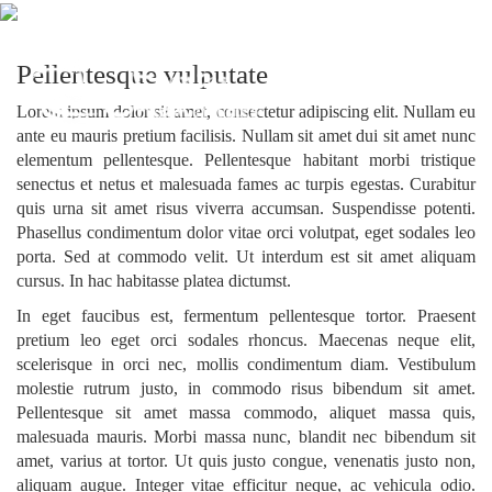
PROYECTO 10
Pellentesque vulputate
Lorem ipsum dolor sit amet, consectetur adipiscing elit. Nullam eu
ante eu mauris pretium facilisis. Nullam sit amet dui sit amet nunc
elementum pellentesque. Pellentesque habitant morbi tristique
senectus et netus et malesuada fames ac turpis egestas. Curabitur
quis urna sit amet risus viverra accumsan. Suspendisse potenti.
Phasellus condimentum dolor vitae orci volutpat, eget sodales leo
porta. Sed at commodo velit. Ut interdum est sit amet aliquam
cursus. In hac habitasse platea dictumst.
In eget faucibus est, fermentum pellentesque tortor. Praesent
pretium leo eget orci sodales rhoncus. Maecenas neque elit,
scelerisque in orci nec, mollis condimentum diam. Vestibulum
molestie rutrum justo, in commodo risus bibendum sit amet.
Pellentesque sit amet massa commodo, aliquet massa quis,
malesuada mauris. Morbi massa nunc, blandit nec bibendum sit
amet, varius at tortor. Ut quis justo congue, venenatis justo non,
aliquam augue. Integer vitae efficitur neque, ac vehicula odio.