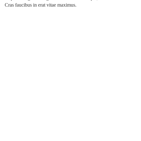
Cras faucibus in erat vitae maximus.
CONTÁCTENOS
Del restaurant Bacchus 100 metros este, Santa Ana, San José,
Costa Rica.
+(506) 22-82-10-39
info@fuentesornamentales.com
Fuentes Ornamentales
Fuentes Ornamentales
fuentesornamentales