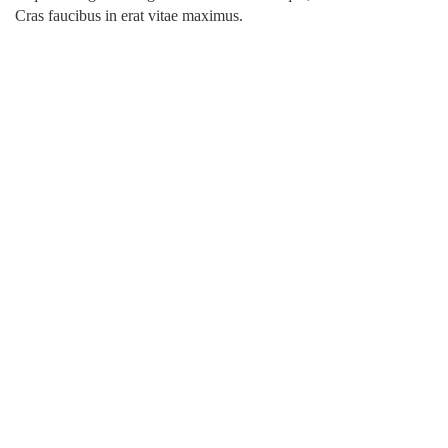
Cras faucibus in erat vitae maximus.
CONTÁCTENOS
Del restaurant Bacchus 100 metros este, Santa Ana, San José,
Costa Rica.
+(506) 22-82-10-39
info@fuentesornamentales.com
Fuentes Ornamentales
Fuentes Ornamentales
fuentesornamentales