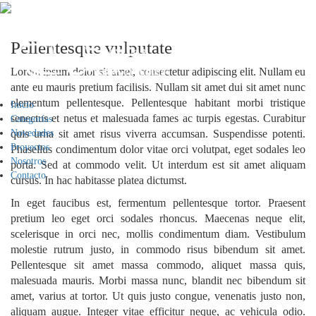
PROYECTO 7
Pellentesque vulputate
Lorem ipsum dolor sit amet, consectetur adipiscing elit. Nullam eu
ante eu mauris pretium facilisis. Nullam sit amet dui sit amet nunc
elementum pellentesque. Pellentesque habitant morbi tristique
Inicio
senectus et netus et malesuada fames ac turpis egestas. Curabitur
Categorías
Novedades
quis urna sit amet risus viverra accumsan. Suspendisse potenti.
Proyectos
Phasellus condimentum dolor vitae orci volutpat, eget sodales leo
Nosotros
porta. Sed at commodo velit. Ut interdum est sit amet aliquam
Contacto
cursus. In hac habitasse platea dictumst.
In eget faucibus est, fermentum pellentesque tortor. Praesent
pretium leo eget orci sodales rhoncus. Maecenas neque elit,
scelerisque in orci nec, mollis condimentum diam. Vestibulum
molestie rutrum justo, in commodo risus bibendum sit amet.
Pellentesque sit amet massa commodo, aliquet massa quis,
malesuada mauris. Morbi massa nunc, blandit nec bibendum sit
amet, varius at tortor. Ut quis justo congue, venenatis justo non,
aliquam augue. Integer vitae efficitur neque, ac vehicula odio.