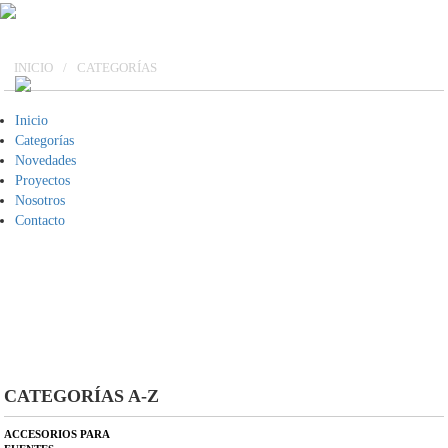
ESFERAS
INICIO
/
CATEGORÍAS
Inicio
Categorías
Novedades
Proyectos
Inspiradas en las esferas precolombinas, estas piezas
Nosotros
Contacto
místicas resaltan la belleza de jardines externos e
internos, creando espacios artísticos, llenos de
movimiento y fuerza.
CATEGORÍAS A-Z
ACCESORIOS PARA